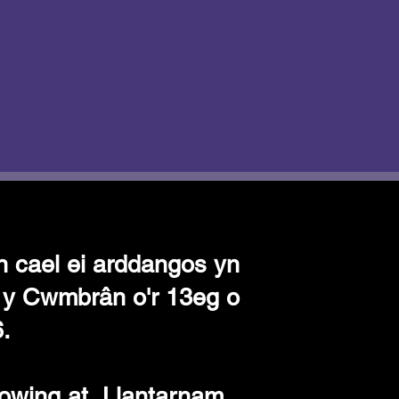
 cael ei arddangos yn
 y Cwmbrân o'r 13eg o
.
howing at Llantarnam