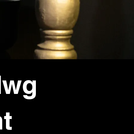
olwg
t