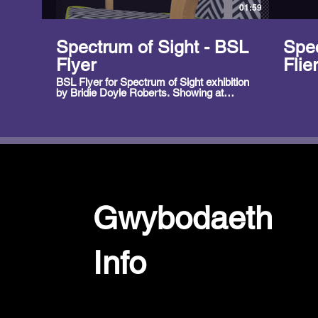
01:59
Spectrum of Sight - BSL
Spec
Flyer
Flie
BSL Flyer for Spectrum of Sight exhibition
by Bridie Doyle Roberts. Showing at
Llantarnam Grange, Cwmbran from 13.06
-29.08.2026. Interpretor is Emily Rose.
Gwybodaeth
Info