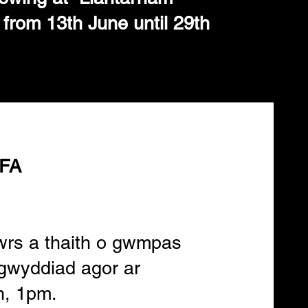
from 13th June until 29th
FA
rs a thaith o gwmpas
igwyddiad agor ar
n, 1pm.