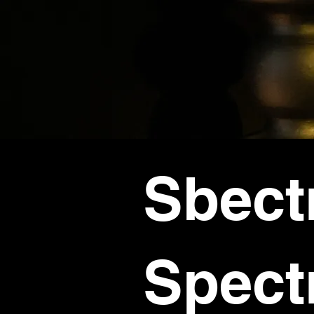
Sbect
Spect