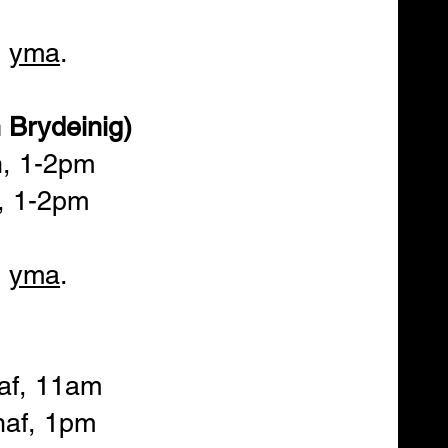
m
yma
.
 Brydeinig)
n, 1-2pm
, 1-2pm
m
yma
.
af, 11am
naf, 1pm