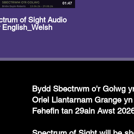
01:47
trum of Sight Audio
r English_Welsh
Bydd Sbectrwm o'r Golwg yn
Oriel Llantarnam Grange yn
Fehefin tan 29ain Awst 2026
Spectrum of Sight will be s