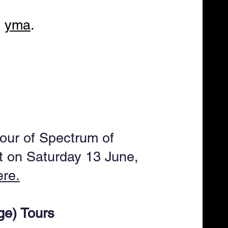
m
yma
.
 tour of Spectrum of
t on Saturday 13 June,
ere.
ge) Tours