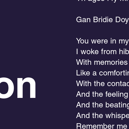
Gan Bridie Doy
You were in m
I woke from hi
With memories 
on
Like a comfortin
With the conta
And the feeling
And the beatin
And the whisper
Remember me 