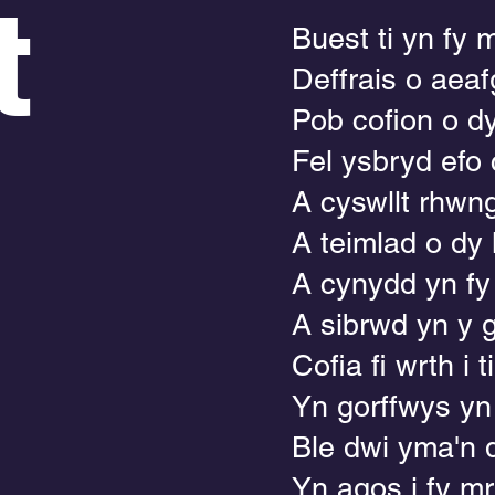
t
Buest ti yn fy
Deffrais o aea
Pob cofion o d
Fel ysbryd efo
A cyswllt rhwng
A teimlad o dy
A cynydd yn fy
A sibrwd yn y 
Cofia fi wrth i t
Yn gorffwys yn 
Ble dwi yma'n 
Yn agos i fy mr