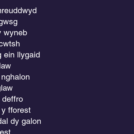
 mreuddwyd
fgwsg
y wyneb
 cwtsh
 ein llygaid
 law
 nghalon
glaw
i deffro
y fforest
dal dy galon
est