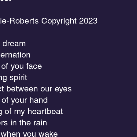
le-Roberts Copyright 2023
y dream
bernation
of you face
g spirit
ct between our eyes
 of your hand
g of my heartbeat
s in the rain
when you wake