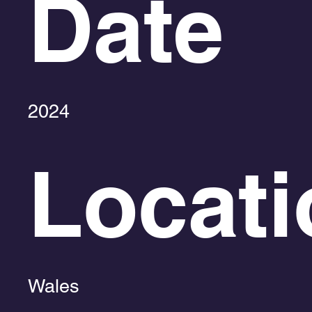
Date
2024
Locati
Wales