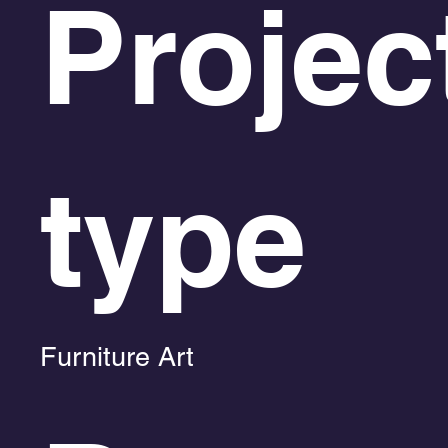
Projec
type
Furniture Art